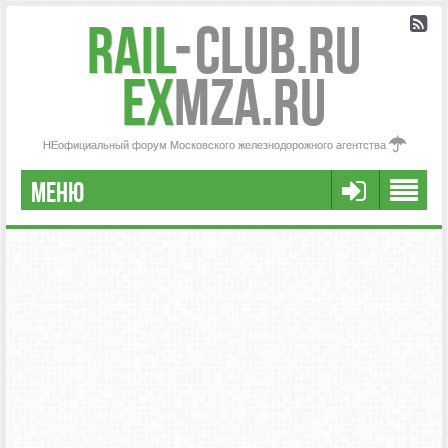
Rail
-
Club.RU
ex
MZA.RU
НЕофициальный форум Московского железнодорожного агентства
МЕНЮ
РЕГИСТРАЦИЯ
FAQ
НАША КОМАНДА
РАСШИРЕННЫЙ ПОИСК
СООБЩЕНИЯ БЕЗ ОТВЕТОВ