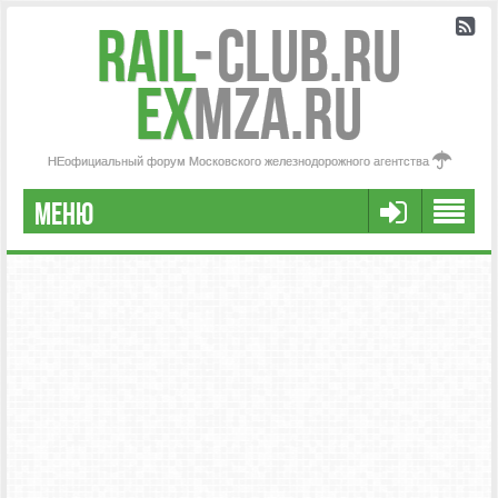
Rail
-
Club.RU
ex
MZA.RU
НЕофициальный форум Московского железнодорожного агентства
МЕНЮ
РЕГИСТРАЦИЯ
FAQ
НАША КОМАНДА
РАСШИРЕННЫЙ ПОИСК
СООБЩЕНИЯ БЕЗ ОТВЕТОВ