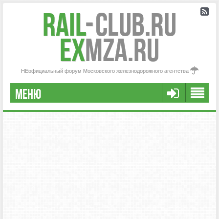
Rail
-
Club.RU
ex
MZA.RU
НЕофициальный форум Московского железнодорожного агентства
МЕНЮ
РЕГИСТРАЦИЯ
FAQ
НАША КОМАНДА
РАСШИРЕННЫЙ ПОИСК
СООБЩЕНИЯ БЕЗ ОТВЕТОВ