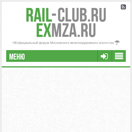
Rail
-
Club.RU
ex
MZA.RU
НЕофициальный форум Московского железнодорожного агентства
МЕНЮ
РЕГИСТРАЦИЯ
FAQ
НАША КОМАНДА
РАСШИРЕННЫЙ ПОИСК
СООБЩЕНИЯ БЕЗ ОТВЕТОВ