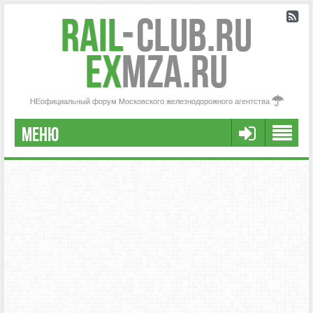
Rail
-
Club.RU
ex
MZA.RU
НЕофициальный форум Московского железнодорожного агентства
МЕНЮ
РЕГИСТРАЦИЯ
FAQ
НАША КОМАНДА
РАСШИРЕННЫЙ ПОИСК
СООБЩЕНИЯ БЕЗ ОТВЕТОВ