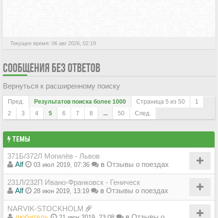
АКТИВНЫЕ ТЕМЫ
Текущее время: 06 авг 2026, 02:19
СООБЩЕНИЯ БЕЗ ОТВЕТОВ
Вернуться к расширенному поиску
Пред.
Результатов поиска более 1000
Страница
5
из
50
1
2
3
4
5
6
7
8
...
50
След.
ТЕМЫ
371Б/372Л Могилёв - Львов
Alf
в
Отзывы о поездах
03 июл 2019, 07:36
231Л/232П Ивано-Франковск - Геническ
Alf
в
Отзывы о поездах
28 июн 2019, 13:19
NARVIK-STOCKHOLM
любитель
в
Отзывы о
21 июн 2019, 23:08