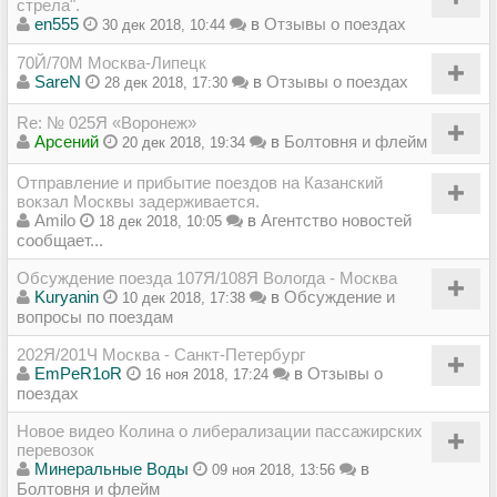
стрела".
en555
в
Отзывы о поездах
30 дек 2018, 10:44
70Й/70М Москва-Липецк
SareN
в
Отзывы о поездах
28 дек 2018, 17:30
Re: № 025Я «Воронеж»
Арсений
в
Болтовня и флейм
20 дек 2018, 19:34
Отправление и прибытие поездов на Казанский
вокзал Москвы задерживается.
Amilo
в
Агентство новостей
18 дек 2018, 10:05
сообщает...
Обсуждение поезда 107Я/108Я Вологда - Москва
Kuryanin
в
Обсуждение и
10 дек 2018, 17:38
вопросы по поездам
202Я/201Ч Москва - Санкт-Петербург
EmPeR1oR
в
Отзывы о
16 ноя 2018, 17:24
поездах
Новое видео Колина о либерализации пассажирских
перевозок
Минеральные Воды
в
09 ноя 2018, 13:56
Болтовня и флейм