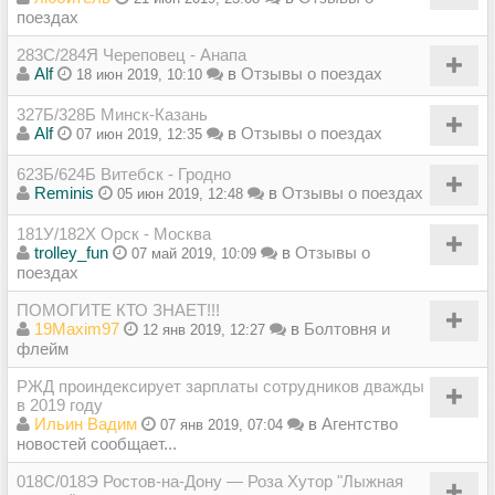
поездах
283C/284Я Череповец - Анапа
Alf
в
Отзывы о поездах
18 июн 2019, 10:10
327Б/328Б Минск-Казань
Alf
в
Отзывы о поездах
07 июн 2019, 12:35
623Б/624Б Витебск - Гродно
Reminis
в
Отзывы о поездах
05 июн 2019, 12:48
181У/182Х Орск - Москва
trolley_fun
в
Отзывы о
07 май 2019, 10:09
поездах
ПОМОГИТЕ КТО ЗНАЕТ!!!
19Maxim97
в
Болтовня и
12 янв 2019, 12:27
флейм
РЖД проиндексирует зарплаты сотрудников дважды
в 2019 году
Ильин Вадим
в
Агентство
07 янв 2019, 07:04
новостей сообщает...
018С/018Э Ростов-на-Дону — Роза Хутор "Лыжная