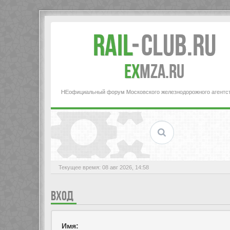
Rail
-
Club.RU
ex
MZA.RU
НЕофициальный форум Московского железнодорожного агентс
Текущее время: 08 авг 2026, 14:58
ВХОД
Имя: