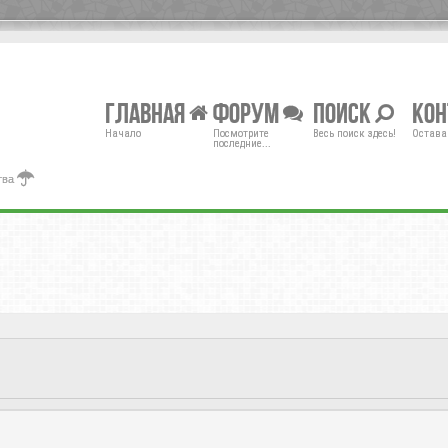
Главная
Форум
Поиск
Ко
Начало
Посмотрите
Весь поиск здесь!
Остава
последние...
тва