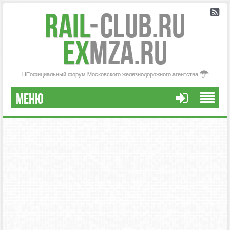
Rail
-
Club.RU
ex
MZA.RU
НЕофициальный форум Московского железнодорожного агентства
МЕНЮ
РЕГИСТРАЦИЯ
FAQ
НАША КОМАНДА
РАСШИРЕННЫЙ ПОИСК
СООБЩЕНИЯ БЕЗ ОТВЕТОВ