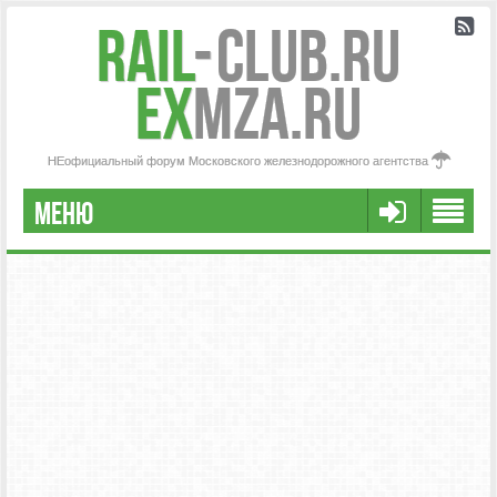
Rail
-
Club.RU
ex
MZA.RU
НЕофициальный форум Московского железнодорожного агентства
МЕНЮ
РЕГИСТРАЦИЯ
FAQ
НАША КОМАНДА
РАСШИРЕННЫЙ ПОИСК
СООБЩЕНИЯ БЕЗ ОТВЕТОВ