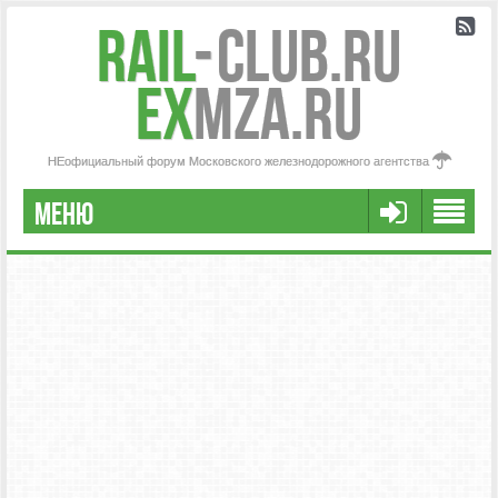
Rail
-
Club.RU
ex
MZA.RU
НЕофициальный форум Московского железнодорожного агентства
МЕНЮ
РЕГИСТРАЦИЯ
FAQ
НАША КОМАНДА
РАСШИРЕННЫЙ ПОИСК
СООБЩЕНИЯ БЕЗ ОТВЕТОВ