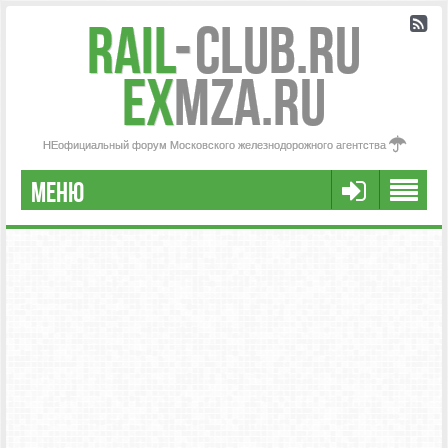
Rail
-
Club.RU
ex
MZA.RU
НЕофициальный форум Московского железнодорожного агентства
МЕНЮ
РЕГИСТРАЦИЯ
FAQ
НАША КОМАНДА
РАСШИРЕННЫЙ ПОИСК
СООБЩЕНИЯ БЕЗ ОТВЕТОВ