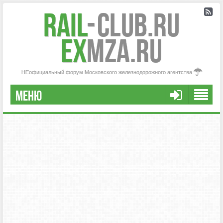
Rail
-
Club.RU
ex
MZA.RU
НЕофициальный форум Московского железнодорожного агентства
МЕНЮ
РЕГИСТРАЦИЯ
FAQ
НАША КОМАНДА
РАСШИРЕННЫЙ ПОИСК
СООБЩЕНИЯ БЕЗ ОТВЕТОВ