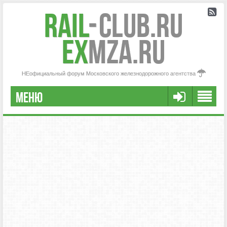
Rail
-
Club.RU
ex
MZA.RU
НЕофициальный форум Московского железнодорожного агентства
МЕНЮ
РЕГИСТРАЦИЯ
FAQ
НАША КОМАНДА
РАСШИРЕННЫЙ ПОИСК
СООБЩЕНИЯ БЕЗ ОТВЕТОВ