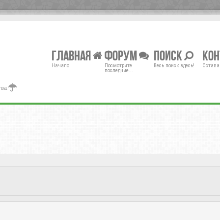
Главная
Форум
Поиск
Ко
Начало
Посмотрите
Весь поиск здесь!
Остава
последние...
тва