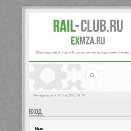
Rail
-
Club.RU
ex
MZA.RU
НЕофициальный форум Московского железнодорожного агентс
Текущее время: 07 авг 2026, 01:34
ВХОД
Имя: