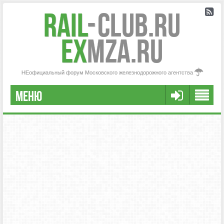
Rail
-
Club.RU
ex
MZA.RU
НЕофициальный форум Московского железнодорожного агентства
МЕНЮ
РЕГИСТРАЦИЯ
FAQ
НАША КОМАНДА
РАСШИРЕННЫЙ ПОИСК
СООБЩЕНИЯ БЕЗ ОТВЕТОВ