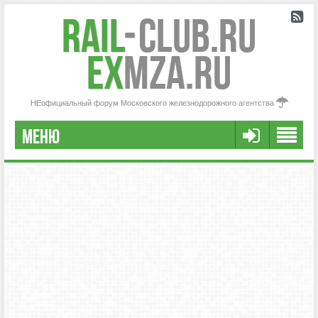
Rail
-
Club.RU
ex
MZA.RU
НЕофициальный форум Московского железнодорожного агентства
МЕНЮ
РЕГИСТРАЦИЯ
FAQ
НАША КОМАНДА
РАСШИРЕННЫЙ ПОИСК
СООБЩЕНИЯ БЕЗ ОТВЕТОВ