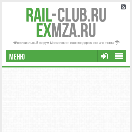
Rail
-
Club.RU
ex
MZA.RU
НЕофициальный форум Московского железнодорожного агентства
МЕНЮ
РЕГИСТРАЦИЯ
FAQ
НАША КОМАНДА
РАСШИРЕННЫЙ ПОИСК
СООБЩЕНИЯ БЕЗ ОТВЕТОВ