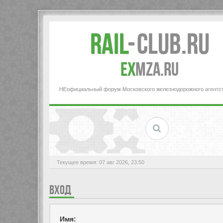
Rail
-
Club.RU
ex
MZA.RU
НЕофициальный форум Московского железнодорожного агентс
Текущее время: 07 авг 2026, 23:50
ВХОД
Имя: