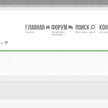
Главная
Форум
Поиск
Ко
Начало
Посмотрите
Весь поиск здесь!
Остава
последние...
тва