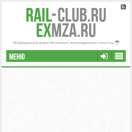
Rail
-
Club.RU
ex
MZA.RU
НЕофициальный форум Московского железнодорожного агентства
МЕНЮ
РЕГИСТРАЦИЯ
FAQ
НАША КОМАНДА
РАСШИРЕННЫЙ ПОИСК
СООБЩЕНИЯ БЕЗ ОТВЕТОВ