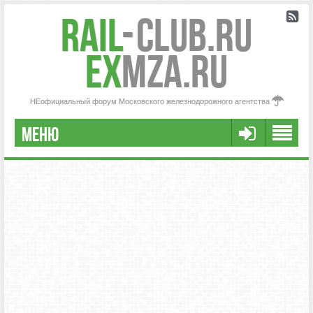
Rail
-
Club.RU
ex
MZA.RU
НЕофициальный форум Московского железнодорожного агентства
МЕНЮ
РЕГИСТРАЦИЯ
FAQ
НАША КОМАНДА
РАСШИРЕННЫЙ ПОИСК
СООБЩЕНИЯ БЕЗ ОТВЕТОВ