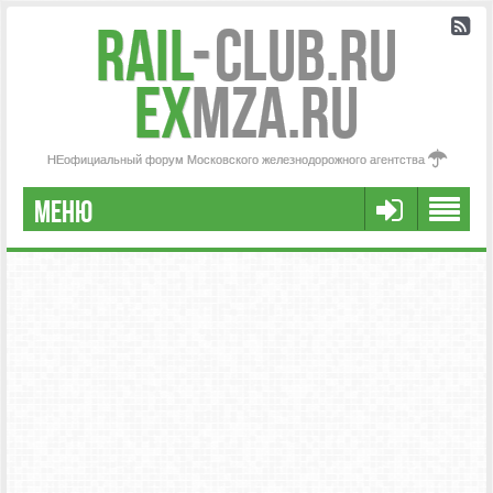
Rail
-
Club.RU
ex
MZA.RU
НЕофициальный форум Московского железнодорожного агентства
МЕНЮ
РЕГИСТРАЦИЯ
FAQ
НАША КОМАНДА
РАСШИРЕННЫЙ ПОИСК
СООБЩЕНИЯ БЕЗ ОТВЕТОВ