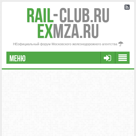
Rail
-
Club.RU
ex
MZA.RU
НЕофициальный форум Московского железнодорожного агентства
МЕНЮ
РЕГИСТРАЦИЯ
FAQ
НАША КОМАНДА
РАСШИРЕННЫЙ ПОИСК
СООБЩЕНИЯ БЕЗ ОТВЕТОВ