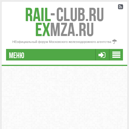
Rail
-
Club.RU
ex
MZA.RU
НЕофициальный форум Московского железнодорожного агентства
МЕНЮ
РЕГИСТРАЦИЯ
FAQ
НАША КОМАНДА
РАСШИРЕННЫЙ ПОИСК
СООБЩЕНИЯ БЕЗ ОТВЕТОВ