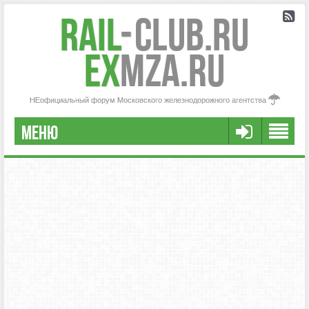
Rail
-
Club.RU
ex
MZA.RU
НЕофициальный форум Московского железнодорожного агентства
МЕНЮ
РЕГИСТРАЦИЯ
FAQ
НАША КОМАНДА
РАСШИРЕННЫЙ ПОИСК
СООБЩЕНИЯ БЕЗ ОТВЕТОВ