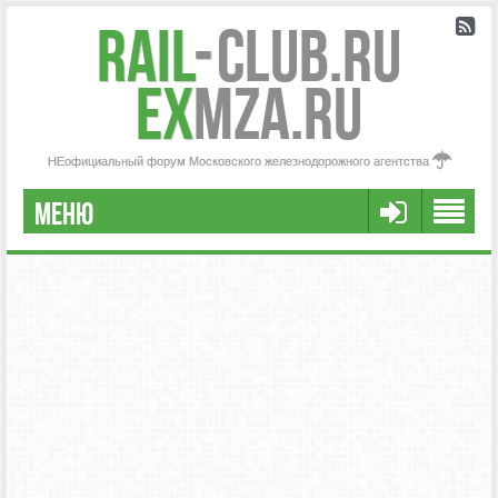
Rail
-
Club.RU
ex
MZA.RU
НЕофициальный форум Московского железнодорожного агентства
МЕНЮ
РЕГИСТРАЦИЯ
FAQ
НАША КОМАНДА
РАСШИРЕННЫЙ ПОИСК
СООБЩЕНИЯ БЕЗ ОТВЕТОВ