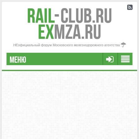
Rail
-
Club.RU
ex
MZA.RU
НЕофициальный форум Московского железнодорожного агентства
МЕНЮ
РЕГИСТРАЦИЯ
FAQ
НАША КОМАНДА
РАСШИРЕННЫЙ ПОИСК
СООБЩЕНИЯ БЕЗ ОТВЕТОВ