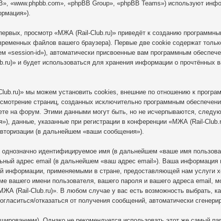
B», «www.phpbb.com», «phpBB Group», «phpBB Teams») используют инф
ормация»).
ервых, просмотр «МЖА (Rail-Club.ru)» приведёт к созданию программн
временных файлов вашего браузера). Первые две cookie содержат тольк
ем «session-id»), автоматически присвоенные вам программным обеспече
b.ru)» и будет использоваться для хранения информации о прочтённых 
lub.ru)» мы можем установить cookies, внешние по отношению к програ
ассмотрение страниц, созданных исключительно программным обеспечен
ете на форум. Этими данными могут быть, но не исчерпываются, следу
), данные, указанные при регистрации в конференции «МЖА (Rail-Club.r
авторизации (в дальнейшем «ваши сообщения»).
, однозначно идентифицируемое имя (в дальнейшем «ваше имя пользова
ьный адрес email (в дальнейшем «ваш адрес email»). Ваша информация 
ной информации, применяемыми в стране, предоставляющей нам услуги 
оме вашего имени пользователя, вашего пароля и вашего адреса email, м
ЖА (Rail-Club.ru)». В любом случае у вас есть возможность выбрать, к
 согласиться/отказаться от получения сообщений, автоматически сгене
ированием). Однако не рекомендуется использовать этот же самый паро