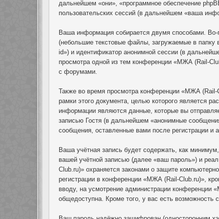
дальнейшем «они», «программное обеспечение phpB
пользовательских сессий (в дальнейшем «ваша инф
Ваша информация собирается двумя способами. Во-п
(небольшие текстовые файлы, загружаемые в папку 
id») и идентификатор анонимной сессии (в дальнейш
просмотра одной из тем конференции «МЖА (Rail-Clu
с форумами.
Также во время просмотра конференции «МЖА (Rail-C
рамки этого документа, целью которого является р
информации являются данные, которые вы отправля
записью Гостя (в дальнейшем «анонимные сообщения»
сообщения, оставленные вами после регистрации и 
Ваша учётная запись будет содержать, как минимум
вашей учётной записью (далее «ваш пароль») и реал
Club.ru)» охраняется законами о защите компьютер
регистрации в конференции «МЖА (Rail-Club.ru)», кр
вводу, на усмотрение администрации конференции «М
общедоступна. Кроме того, у вас есть возможность
Ваш пароль надёжно зашифрован (односторонним хэш