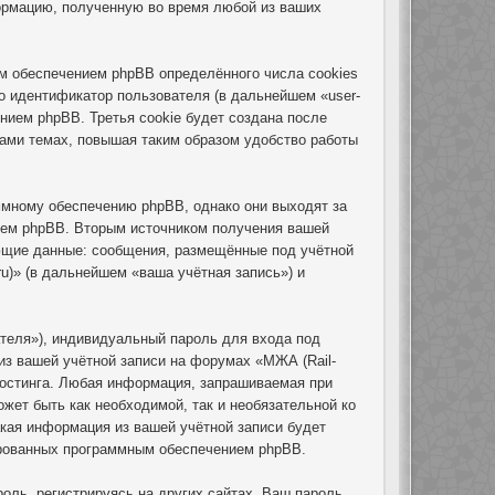
ормацию, полученную во время любой из ваших
ым обеспечением phpBB определённого числа cookies
о идентификатор пользователя (в дальнейшем «user-
нием phpBB. Третья cookie будет создана после
вами темах, повышая таким образом удобство работы
ммному обеспечению phpBB, однако они выходят за
ием phpBB. Вторым источником получения вашей
ющие данные: сообщения, размещённые под учётной
u)» (в дальнейшем «ваша учётная запись») и
теля»), индивидуальный пароль для входа под
из вашей учётной записи на форумах «МЖА (Rail-
хостинга. Любая информация, запрашиваемая при
ожет быть как необходимой, так и необязательной ко
акая информация из вашей учётной записи будет
рированных программным обеспечением phpBB.
ль, регистрируясь на других сайтах. Ваш пароль