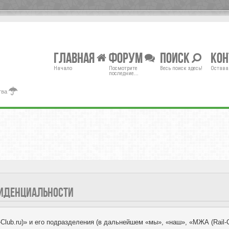
Главная
Форум
Поиск
Ко
Начало
Посмотрите
Весь поиск здесь!
Остава
последние...
тва
НФИДЕНЦИАЛЬНОСТИ
ub.ru)» и его подразделения (в дальнейшем «мы», «наш», «МЖА (Rail-Club.r