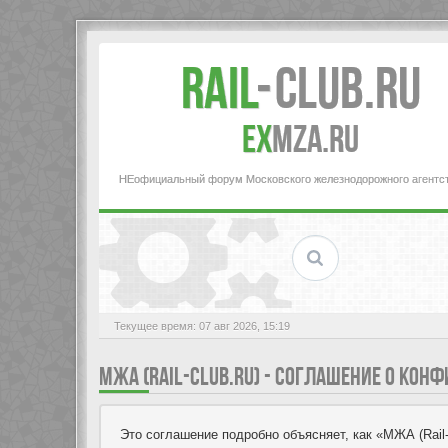
Rail
-
Club.RU
ex
MZA.RU
НЕофициальный форум Московского железнодорожного агентс
Текущее время: 07 авг 2026, 15:19
МЖА (RAIL-CLUB.RU) - СОГЛАШЕНИЕ О КО
Это соглашение подробно объясняет, как «МЖА (Rail-Cl