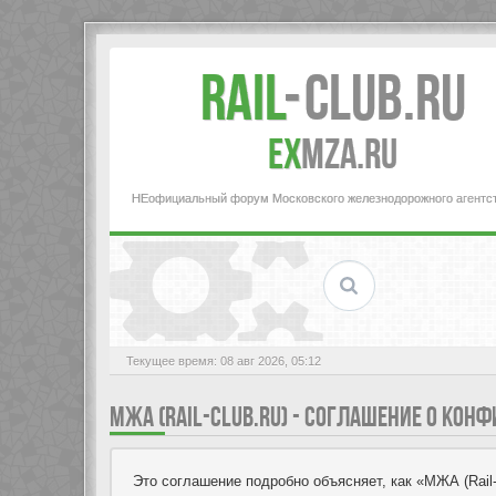
Rail
-
Club.RU
ex
MZA.RU
НЕофициальный форум Московского железнодорожного агентс
Текущее время: 08 авг 2026, 05:12
МЖА (RAIL-CLUB.RU) - СОГЛАШЕНИЕ О КО
Это соглашение подробно объясняет, как «МЖА (Rail-Cl