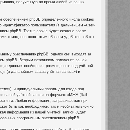
ормацию, полученную во время любой из ваших
ым обеспечением phpBB определённого числа cookies
о идентификатор пользователя (в дальнейшем «user-
нием phpBB. Третья cookie будет создана после
вами темах, повышая таким образом удобство работы
ммному обеспечению phpBB, однако они выходят за
ием phpBB. Вторым источником получения вашей
ющие данные: сообщения, размещённые под учётной
u)» (в дальнейшем «ваша учётная запись») и
теля»), индивидуальный пароль для входа под
из вашей учётной записи на форумах «МЖА (Rail-
хостинга. Любая информация, запрашиваемая при
ожет быть как необходимой, так и необязательной ко
акая информация из вашей учётной записи будет
рированных программным обеспечением phpBB.
ль, регистрируясь на других сайтах. Ваш пароль