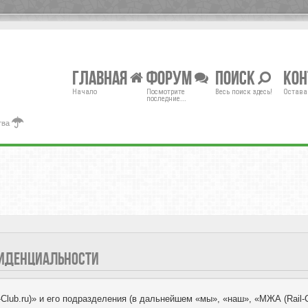
Главная
Форум
Поиск
Ко
Начало
Посмотрите
Весь поиск здесь!
Остава
последние...
тва
НФИДЕНЦИАЛЬНОСТИ
ub.ru)» и его подразделения (в дальнейшем «мы», «наш», «МЖА (Rail-Club.r