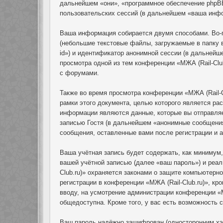
дальнейшем «они», «программное обеспечение phpB
пользовательских сессий (в дальнейшем «ваша инф
Ваша информация собирается двумя способами. Во-п
(небольшие текстовые файлы, загружаемые в папку 
id») и идентификатор анонимной сессии (в дальнейш
просмотра одной из тем конференции «МЖА (Rail-Clu
с форумами.
Также во время просмотра конференции «МЖА (Rail-C
рамки этого документа, целью которого является р
информации являются данные, которые вы отправля
записью Гостя (в дальнейшем «анонимные сообщения»
сообщения, оставленные вами после регистрации и 
Ваша учётная запись будет содержать, как минимум
вашей учётной записью (далее «ваш пароль») и реал
Club.ru)» охраняется законами о защите компьютер
регистрации в конференции «МЖА (Rail-Club.ru)», кр
вводу, на усмотрение администрации конференции «М
общедоступна. Кроме того, у вас есть возможность
Ваш пароль надёжно зашифрован (односторонним хэш