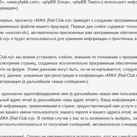
B», «www.phpbb.com», «phpBB Group», «phpBB Teams») используют инф
ормация»).
ервых, просмотр «МЖА (Rail-Club.ru)» приведёт к созданию программн
временных файлов вашего браузера). Первые две cookie содержат тольк
ем «session-id»), автоматически присвоенные вам программным обеспече
b.ru)» и будет использоваться для хранения информации о прочтённых 
lub.ru)» мы можем установить cookies, внешние по отношению к програ
ассмотрение страниц, созданных исключительно программным обеспечен
ете на форум. Этими данными могут быть, но не исчерпываются, следу
), данные, указанные при регистрации в конференции «МЖА (Rail-Club.r
авторизации (в дальнейшем «ваши сообщения»).
, однозначно идентифицируемое имя (в дальнейшем «ваше имя пользова
ьный адрес email (в дальнейшем «ваш адрес email»). Ваша информация 
ной информации, применяемыми в стране, предоставляющей нам услуги 
оме вашего имени пользователя, вашего пароля и вашего адреса email, м
ЖА (Rail-Club.ru)». В любом случае у вас есть возможность выбрать, к
 согласиться/отказаться от получения сообщений, автоматически сгене
ированием). Однако не рекомендуется использовать этот же самый паро