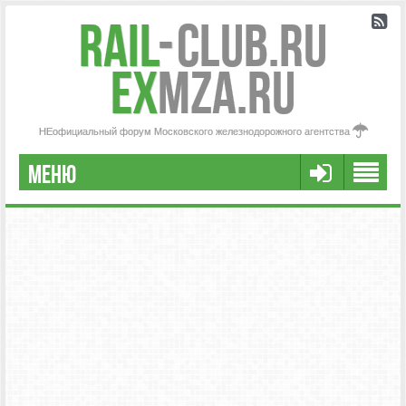
Rail
-
Club.RU
ex
MZA.RU
НЕофициальный форум Московского железнодорожного агентства
МЕНЮ
РЕГИСТРАЦИЯ
FAQ
НАША КОМАНДА
РАСШИРЕННЫЙ ПОИСК
СООБЩЕНИЯ БЕЗ ОТВЕТОВ