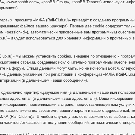
B», «www.phpbb.com», «phpBB Group», «phpBB Teams») используют инф
ормация»).
ервых, просмотр «МЖА (Rail-Club.ru)» приведёт к созданию программн
временных файлов вашего браузера). Первые две cookie содержат тольк
ем «session-id»), автоматически присвоенные вам программным обеспече
b.ru)» и будет использоваться для хранения информации о прочтённых 
lub.ru)» мы можем установить cookies, внешние по отношению к програ
ассмотрение страниц, созданных исключительно программным обеспечен
ете на форум. Этими данными могут быть, но не исчерпываются, следу
), данные, указанные при регистрации в конференции «МЖА (Rail-Club.r
авторизации (в дальнейшем «ваши сообщения»).
, однозначно идентифицируемое имя (в дальнейшем «ваше имя пользова
ьный адрес email (в дальнейшем «ваш адрес email»). Ваша информация 
ной информации, применяемыми в стране, предоставляющей нам услуги 
оме вашего имени пользователя, вашего пароля и вашего адреса email, м
ЖА (Rail-Club.ru)». В любом случае у вас есть возможность выбрать, к
 согласиться/отказаться от получения сообщений, автоматически сгене
ированием). Однако не рекомендуется использовать этот же самый паро