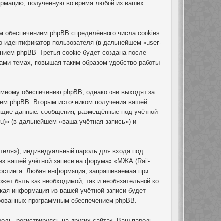
ормацию, полученную во время любой из ваших
ым обеспечением phpBB определённого числа cookies
о идентификатор пользователя (в дальнейшем «user-
нием phpBB. Третья cookie будет создана после
вами темах, повышая таким образом удобство работы
ммному обеспечению phpBB, однако они выходят за
ием phpBB. Вторым источником получения вашей
ющие данные: сообщения, размещённые под учётной
u)» (в дальнейшем «ваша учётная запись») и
теля»), индивидуальный пароль для входа под
из вашей учётной записи на форумах «МЖА (Rail-
хостинга. Любая информация, запрашиваемая при
ожет быть как необходимой, так и необязательной ко
акая информация из вашей учётной записи будет
рированных программным обеспечением phpBB.
ль, регистрируясь на других сайтах. Ваш пароль