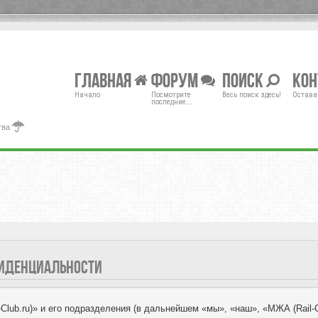
Главная
Форум
Поиск
Ко
Начало
Посмотрите
Весь поиск здесь!
Остава
последние...
тва
НФИДЕНЦИАЛЬНОСТИ
ub.ru)» и его подразделения (в дальнейшем «мы», «наш», «МЖА (Rail-Club.r