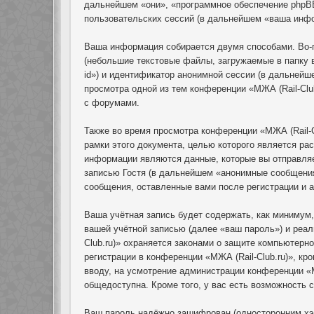
дальнейшем «они», «программное обеспечение phpB
пользовательских сессий (в дальнейшем «ваша инф
Ваша информация собирается двумя способами. Во-п
(небольшие текстовые файлы, загружаемые в папку 
id») и идентификатор анонимной сессии (в дальнейш
просмотра одной из тем конференции «МЖА (Rail-Clu
с форумами.
Также во время просмотра конференции «МЖА (Rail-C
рамки этого документа, целью которого является р
информации являются данные, которые вы отправля
записью Гостя (в дальнейшем «анонимные сообщения»
сообщения, оставленные вами после регистрации и 
Ваша учётная запись будет содержать, как минимум
вашей учётной записью (далее «ваш пароль») и реал
Club.ru)» охраняется законами о защите компьютер
регистрации в конференции «МЖА (Rail-Club.ru)», кр
вводу, на усмотрение администрации конференции «М
общедоступна. Кроме того, у вас есть возможность
Ваш пароль надёжно зашифрован (односторонним хэш