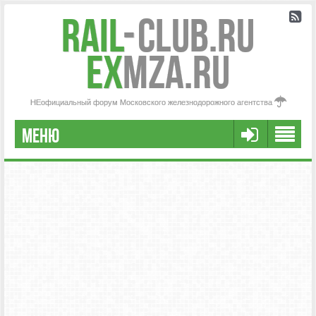
Rail
-
Club.RU
ex
MZA.RU
НЕофициальный форум Московского железнодорожного агентства
МЕНЮ
РЕГИСТРАЦИЯ
FAQ
НАША КОМАНДА
РАСШИРЕННЫЙ ПОИСК
СООБЩЕНИЯ БЕЗ ОТВЕТОВ