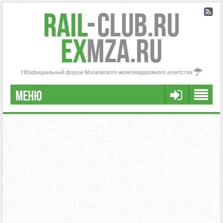
Rail
-
Club.RU
ex
MZA.RU
НЕофициальный форум Московского железнодорожного агентства
МЕНЮ
РЕГИСТРАЦИЯ
FAQ
НАША КОМАНДА
РАСШИРЕННЫЙ ПОИСК
СООБЩЕНИЯ БЕЗ ОТВЕТОВ