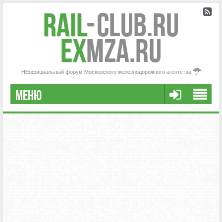
Rail
-
Club.RU
ex
MZA.RU
НЕофициальный форум Московского железнодорожного агентства
МЕНЮ
РЕГИСТРАЦИЯ
FAQ
НАША КОМАНДА
РАСШИРЕННЫЙ ПОИСК
СООБЩЕНИЯ БЕЗ ОТВЕТОВ