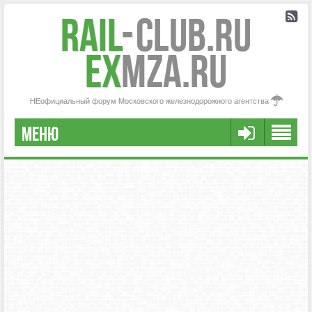
Rail
-
Club.RU
ex
MZA.RU
НЕофициальный форум Московского железнодорожного агентства
МЕНЮ
FAQ
НАША КОМАНДА
РАСШИРЕННЫЙ ПОИСК
СООБЩЕНИЯ БЕЗ ОТВЕТОВ
АКТИВНЫЕ ТЕМЫ