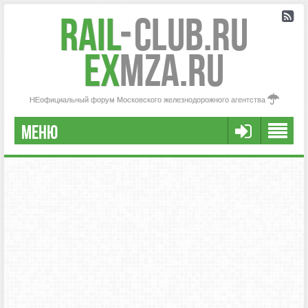
Rail
-
Club.RU
ex
MZA.RU
НЕофициальный форум Московского железнодорожного агентства
МЕНЮ
FAQ
НАША КОМАНДА
РАСШИРЕННЫЙ ПОИСК
СООБЩЕНИЯ БЕЗ ОТВЕТОВ
АКТИВНЫЕ ТЕМЫ