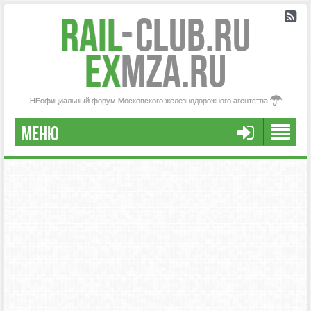
Rail
-
Club.RU
ex
MZA.RU
НЕофициальный форум Московского железнодорожного агентства
МЕНЮ
FAQ
НАША КОМАНДА
РАСШИРЕННЫЙ ПОИСК
СООБЩЕНИЯ БЕЗ ОТВЕТОВ
АКТИВНЫЕ ТЕМЫ