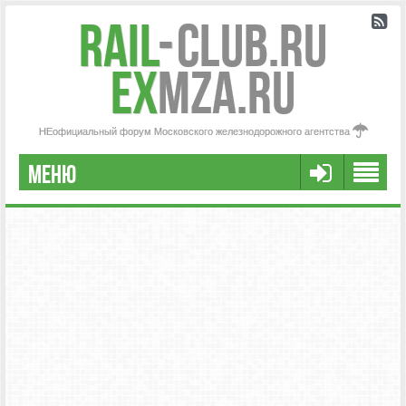
Rail
-
Club.RU
ex
MZA.RU
НЕофициальный форум Московского железнодорожного агентства
МЕНЮ
FAQ
НАША КОМАНДА
РАСШИРЕННЫЙ ПОИСК
СООБЩЕНИЯ БЕЗ ОТВЕТОВ
АКТИВНЫЕ ТЕМЫ