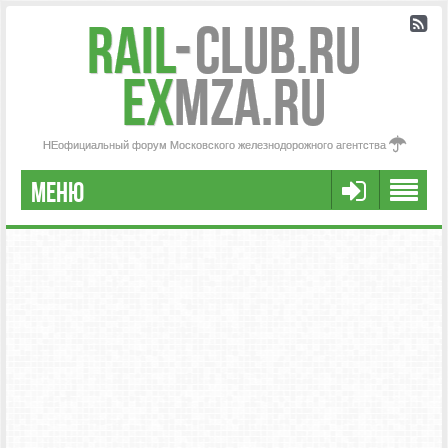
Rail
-
Club.RU
ex
MZA.RU
НЕофициальный форум Московского железнодорожного агентства
МЕНЮ
FAQ
НАША КОМАНДА
РАСШИРЕННЫЙ ПОИСК
СООБЩЕНИЯ БЕЗ ОТВЕТОВ
АКТИВНЫЕ ТЕМЫ