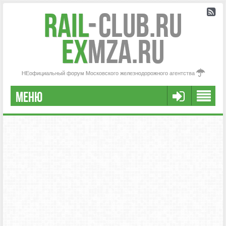
Rail
-
Club.RU
ex
MZA.RU
НЕофициальный форум Московского железнодорожного агентства
МЕНЮ
FAQ
НАША КОМАНДА
РАСШИРЕННЫЙ ПОИСК
СООБЩЕНИЯ БЕЗ ОТВЕТОВ
АКТИВНЫЕ ТЕМЫ