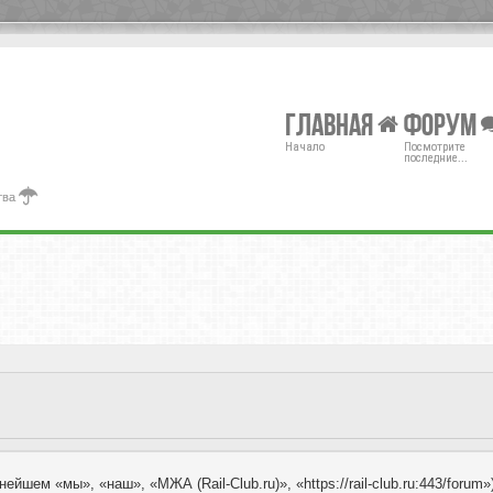
Главная
Форум
Начало
Посмотрите
последние...
тва
ейшем «мы», «наш», «МЖА (Rail-Club.ru)», «https://rail-club.ru:443/for