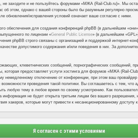
, не заходите и не пользуйтесь форумами «МЖА (Rail-Club.ru)». Мы ост
с об этом, однако с вашей стороны было бы разумным регулярно просмат
сле обновления/исправления условий означает ваше согласие с ними.
го обеспечения для создания конференций phpBB (в дальнейшем «они»
выпущенного по лицензии «
General Public License
» (в дальнейшем «GPL»)
ения phpBB строго связаны с организацией и поддержкой интернет-конф
в качестве допустимого содержания и/или поведения в них. За дополни
ожающих, клеветнических сообщений, порнографических сообщений, при
ы, которая предоставляет услуги хостинга для форумов «МЖА (Rail-Club
му немедленному отключению от конференции, при этом ваш провайдер б
 возможности проведения такой политики. Вы соглашаетесь с тем, что 
рыть любую тему в любое время по своему усмотрению. Как пользовател
а информация не будет открыта третьим лицам без вашего разрешения, н
вия хакеров, которые могут привести к несанкционированному доступу к
Я согласен с этими условиями