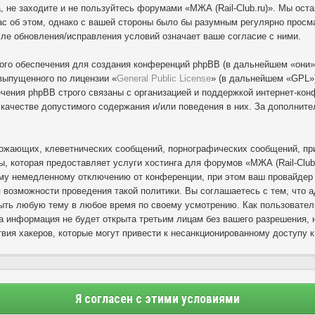
, не заходите и не пользуйтесь форумами «МЖА (Rail-Club.ru)». Мы ост
с об этом, однако с вашей стороны было бы разумным регулярно просмат
сле обновления/исправления условий означает ваше согласие с ними.
го обеспечения для создания конференций phpBB (в дальнейшем «они»
выпущенного по лицензии «
General Public License
» (в дальнейшем «GPL»)
ения phpBB строго связаны с организацией и поддержкой интернет-конф
в качестве допустимого содержания и/или поведения в них. За дополни
ожающих, клеветнических сообщений, порнографических сообщений, при
ы, которая предоставляет услуги хостинга для форумов «МЖА (Rail-Club
му немедленному отключению от конференции, при этом ваш провайдер б
 возможности проведения такой политики. Вы соглашаетесь с тем, что 
рыть любую тему в любое время по своему усмотрению. Как пользовател
а информация не будет открыта третьим лицам без вашего разрешения, н
вия хакеров, которые могут привести к несанкционированному доступу к
Я согласен с этими условиями