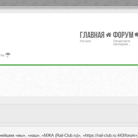
Главная
Форум
Начало
Посмотрите
последние...
тва
ейшем «мы», «наш», «МЖА (Rail-Club.ru)», «https://rail-club.ru:443/for