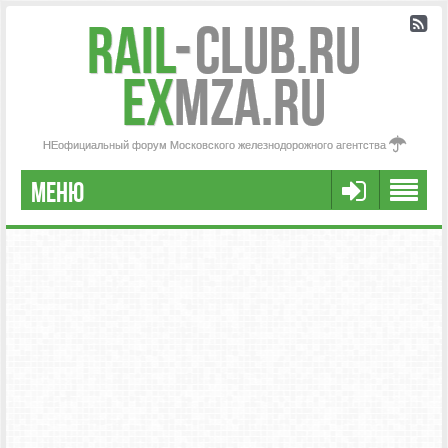
Rail
-
Club.RU
ex
MZA.RU
НЕофициальный форум Московского железнодорожного агентства
МЕНЮ
FAQ
НАША КОМАНДА
РАСШИРЕННЫЙ ПОИСК
СООБЩЕНИЯ БЕЗ ОТВЕТОВ
АКТИВНЫЕ ТЕМЫ