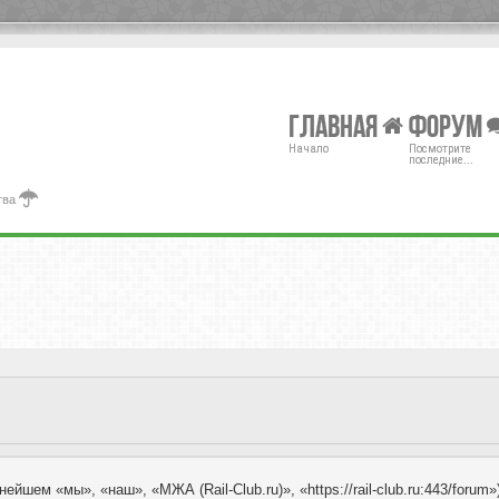
Главная
Форум
Начало
Посмотрите
последние...
тва
ейшем «мы», «наш», «МЖА (Rail-Club.ru)», «https://rail-club.ru:443/for