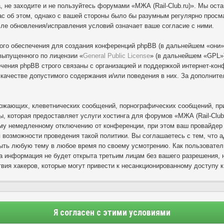
, не заходите и не пользуйтесь форумами «МЖА (Rail-Club.ru)». Мы ост
с об этом, однако с вашей стороны было бы разумным регулярно просмат
сле обновления/исправления условий означает ваше согласие с ними.
го обеспечения для создания конференций phpBB (в дальнейшем «они»
выпущенного по лицензии «
General Public License
» (в дальнейшем «GPL»)
ения phpBB строго связаны с организацией и поддержкой интернет-конф
в качестве допустимого содержания и/или поведения в них. За дополни
ожающих, клеветнических сообщений, порнографических сообщений, при
ы, которая предоставляет услуги хостинга для форумов «МЖА (Rail-Club
му немедленному отключению от конференции, при этом ваш провайдер б
 возможности проведения такой политики. Вы соглашаетесь с тем, что 
рыть любую тему в любое время по своему усмотрению. Как пользовател
а информация не будет открыта третьим лицам без вашего разрешения, н
вия хакеров, которые могут привести к несанкционированному доступу к
Я согласен с этими условиями