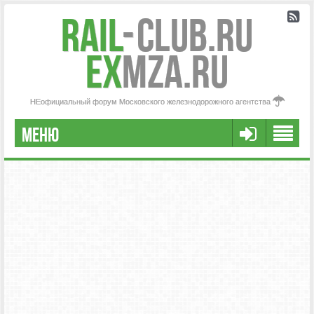
Rail
-
Club.RU
ex
MZA.RU
НЕофициальный форум Московского железнодорожного агентства
МЕНЮ
FAQ
НАША КОМАНДА
РАСШИРЕННЫЙ ПОИСК
СООБЩЕНИЯ БЕЗ ОТВЕТОВ
АКТИВНЫЕ ТЕМЫ