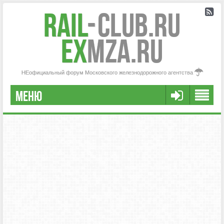
Rail
-
Club.RU
ex
MZA.RU
НЕофициальный форум Московского железнодорожного агентства
МЕНЮ
FAQ
НАША КОМАНДА
РАСШИРЕННЫЙ ПОИСК
СООБЩЕНИЯ БЕЗ ОТВЕТОВ
АКТИВНЫЕ ТЕМЫ