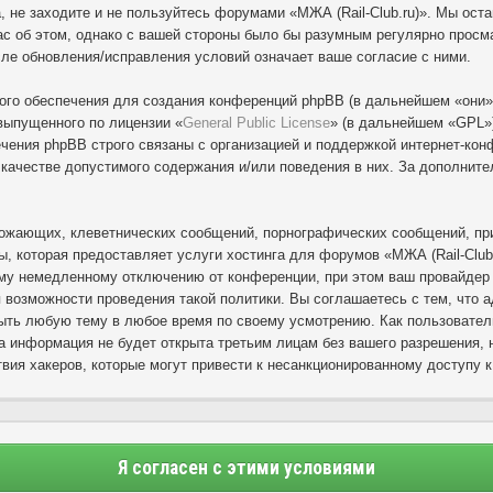
, не заходите и не пользуйтесь форумами «МЖА (Rail-Club.ru)». Мы ост
с об этом, однако с вашей стороны было бы разумным регулярно просмат
сле обновления/исправления условий означает ваше согласие с ними.
го обеспечения для создания конференций phpBB (в дальнейшем «они»
выпущенного по лицензии «
General Public License
» (в дальнейшем «GPL»)
ения phpBB строго связаны с организацией и поддержкой интернет-конф
в качестве допустимого содержания и/или поведения в них. За дополни
ожающих, клеветнических сообщений, порнографических сообщений, при
ы, которая предоставляет услуги хостинга для форумов «МЖА (Rail-Club
му немедленному отключению от конференции, при этом ваш провайдер б
 возможности проведения такой политики. Вы соглашаетесь с тем, что 
рыть любую тему в любое время по своему усмотрению. Как пользовател
а информация не будет открыта третьим лицам без вашего разрешения, н
вия хакеров, которые могут привести к несанкционированному доступу к
Я согласен с этими условиями