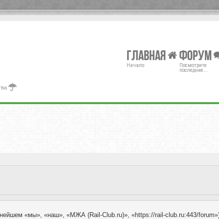
Главная
Форум
Начало
Посмотрите
последние...
тва
ейшем «мы», «наш», «МЖА (Rail-Club.ru)», «https://rail-club.ru:443/for