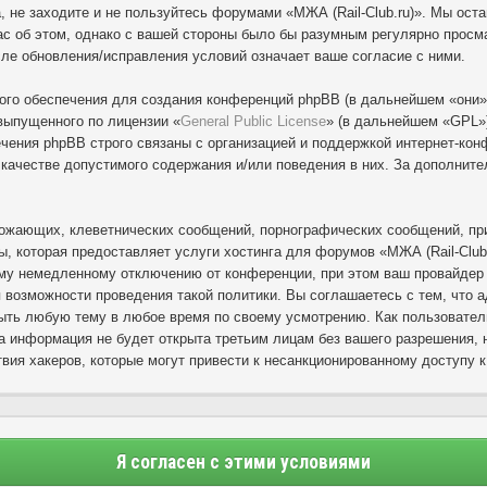
, не заходите и не пользуйтесь форумами «МЖА (Rail-Club.ru)». Мы ост
с об этом, однако с вашей стороны было бы разумным регулярно просмат
сле обновления/исправления условий означает ваше согласие с ними.
го обеспечения для создания конференций phpBB (в дальнейшем «они»
выпущенного по лицензии «
General Public License
» (в дальнейшем «GPL»)
ения phpBB строго связаны с организацией и поддержкой интернет-конф
в качестве допустимого содержания и/или поведения в них. За дополни
ожающих, клеветнических сообщений, порнографических сообщений, при
ы, которая предоставляет услуги хостинга для форумов «МЖА (Rail-Club
му немедленному отключению от конференции, при этом ваш провайдер б
 возможности проведения такой политики. Вы соглашаетесь с тем, что 
рыть любую тему в любое время по своему усмотрению. Как пользовател
а информация не будет открыта третьим лицам без вашего разрешения, н
вия хакеров, которые могут привести к несанкционированному доступу к
Я согласен с этими условиями