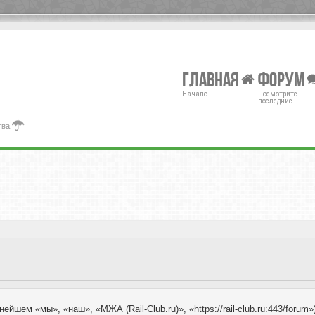
Главная
Форум
Начало
Посмотрите
последние...
тва
ейшем «мы», «наш», «МЖА (Rail-Club.ru)», «https://rail-club.ru:443/for