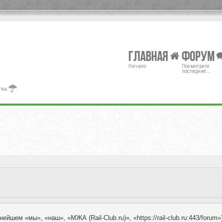
Главная
Форум
Начало
Посмотрите
последние...
тва
ейшем «мы», «наш», «МЖА (Rail-Club.ru)», «https://rail-club.ru:443/for