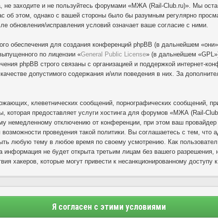
, не заходите и не пользуйтесь форумами «МЖА (Rail-Club.ru)». Мы ост
с об этом, однако с вашей стороны было бы разумным регулярно просмат
сле обновления/исправления условий означает ваше согласие с ними.
го обеспечения для создания конференций phpBB (в дальнейшем «они»
выпущенного по лицензии «
General Public License
» (в дальнейшем «GPL»)
ения phpBB строго связаны с организацией и поддержкой интернет-конф
в качестве допустимого содержания и/или поведения в них. За дополни
ожающих, клеветнических сообщений, порнографических сообщений, при
ы, которая предоставляет услуги хостинга для форумов «МЖА (Rail-Club
му немедленному отключению от конференции, при этом ваш провайдер б
 возможности проведения такой политики. Вы соглашаетесь с тем, что 
рыть любую тему в любое время по своему усмотрению. Как пользовател
а информация не будет открыта третьим лицам без вашего разрешения, н
вия хакеров, которые могут привести к несанкционированному доступу к
Я согласен с этими условиями