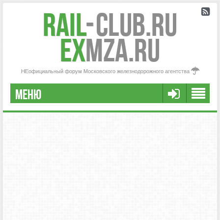
Rail
-
Club.RU
ex
MZA.RU
НЕофициальный форум Московского железнодорожного агентства
МЕНЮ
РЕГИСТРАЦИЯ
FAQ
НАША КОМАНДА
РАСШИРЕННЫЙ ПОИСК
СООБЩЕНИЯ БЕЗ ОТВЕТОВ