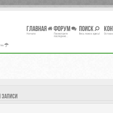
Главная
Форум
Поиск
Ко
Начало
Посмотрите
Весь поиск здесь!
Остава
последние...
тва
Й ЗАПИСИ